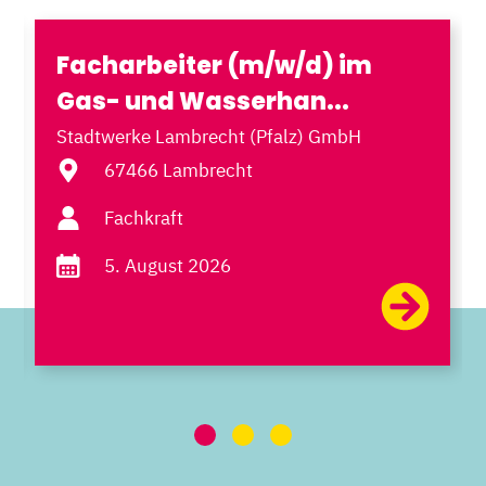
Facharbeiter (m/w/d) im
Gas- und Wasserhan...
Stadtwerke Lambrecht (Pfalz) GmbH
67466 Lambrecht
Fachkraft
5. August 2026