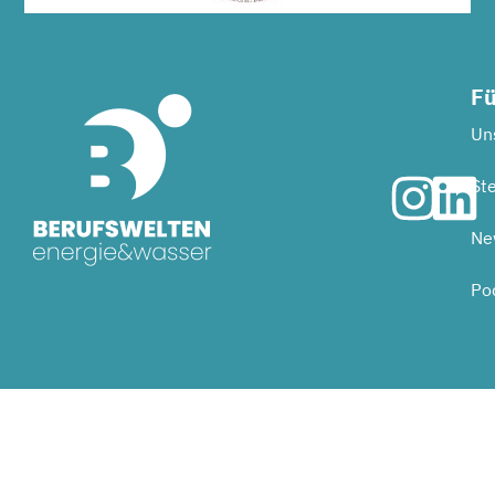
Fü
Uns
Ste
Ne
Po