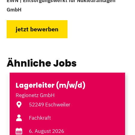
EWN | Entsorgungswerkt für Nuklearanlagen
GmbH
jetzt bewerben
Ähnliche Jobs
Lagerleiter (m/w/d)
Regionetz GmbH
52249 Eschweiler
Fachkraft
6. August 2026