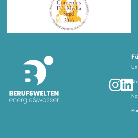
Fü
Uns
Ste
Ne
Po