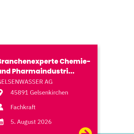
Branchenexperte Chemie-
Lagerl
und Pharmaindustri...
Regione
GELSENWASSER AG
522
45891 Gelsenkirchen
Fach
Fachkraft
6. A
5. August 2026