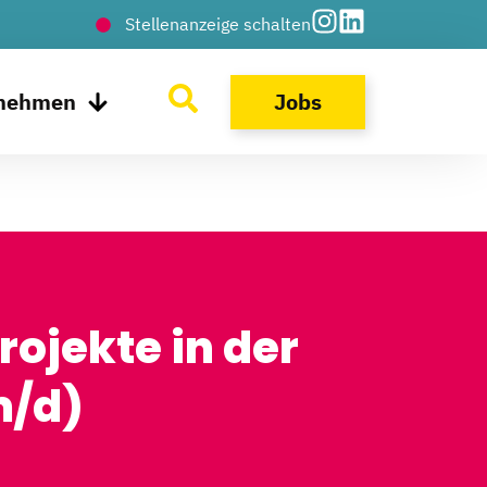
Stellenanzeige schalten
rnehmen
Jobs
rojekte in der
m/d)