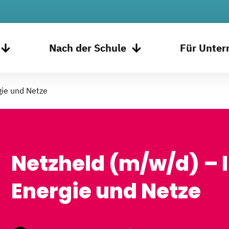
Nach der Schule
Für Unte
gie und Netze
Netzheld (m/w/d) – 
Energie und Netze