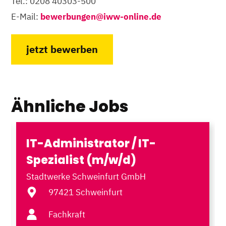
Tel.: 0208 40303-500
E-Mail:
bewerbungen@iww-online.de
jetzt bewerben
Ähnliche Jobs
IT-Administrator / IT-
Spezialist (m/w/d)
Stadtwerke Schweinfurt GmbH
97421 Schweinfurt
Fachkraft