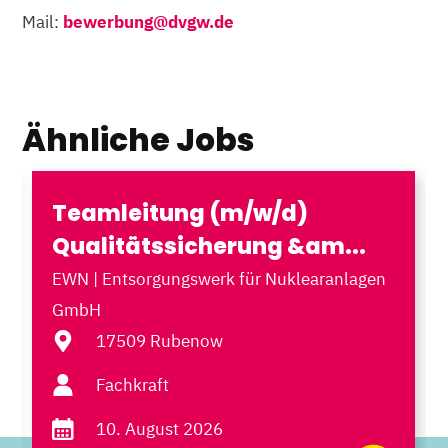
Mail:
bewerbung@dvgw.de
Ähnliche Jobs
Teamleitung (m/w/d)
Qualitätssicherung &am...
EWN | Entsorgungswerk für Nuklearanlagen
GmbH
17509 Rubenow
Fachkraft
10. August 2026