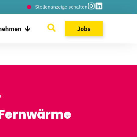
Stellenanzeige schalten
rnehmen
Jobs
r
 Fernwärme