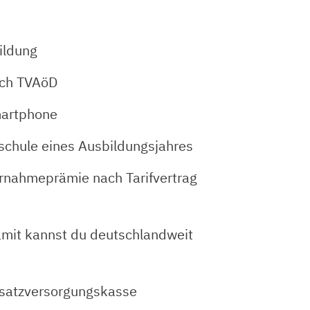
bildung
ach TVAöD
martphone
sschule eines Ausbildungsjahres
ernahmeprämie nach Tarifvertrag
it kannst du deutschlandweit
Zusatzversorgungskasse