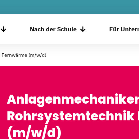
Nach der Schule
Für Unte
k Fernwärme (m/w/d)
Anlagenmechanike
Rohrsystemtechnik
(m/w/d)