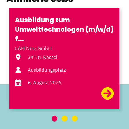
Ausbildung zum
Umwelttechnologen (m/w/d)
f...
EAM Netz GmbH
34131 Kassel
Ausbildungsplatz
6. August 2026