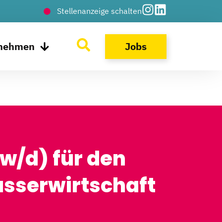
Stellenanzeige schalten
rnehmen
Jobs
w/d) für den
asserwirtschaft