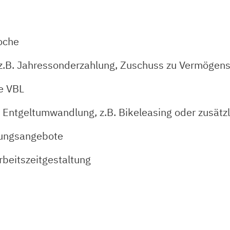
oche
n (z.B. Jahressonderzahlung, Zuschuss zu Vermöge
ie VBL
 Entgeltumwandlung, z.B. Bikeleasing oder zusätzl
dungsangebote
rbeitszeitgestaltung