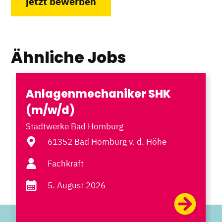
jetzt bewerben
Ähnliche Jobs
Anlagenmechaniker SHK
(m/w/d)
Stadtwerke Bad Homburg
61352 Bad Homburg v. d. Höhe
Fachkraft
5. August 2026