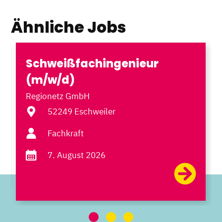
Ähnliche Jobs
Schweißfachingenieur
(m/w/d)
Regionetz GmbH
52249 Eschweiler
Fachkraft
7. August 2026