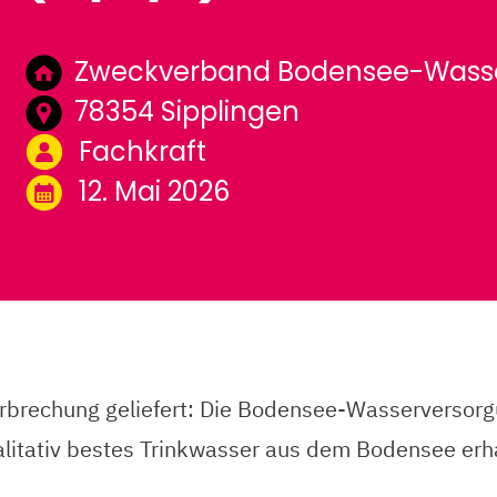
Zweckverband Bodensee-Wass
78354 Sipplingen
Fachkraft
12. Mai 2026
brechung geliefert: Die Bodensee-Wasserversorgun
tativ bestes Trinkwasser aus dem Bodensee erhal