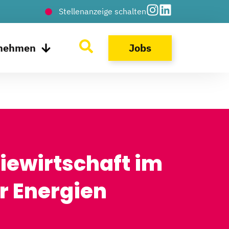
Stellenanzeige schalten
rnehmen
Jobs
iewirtschaft im
r Energien