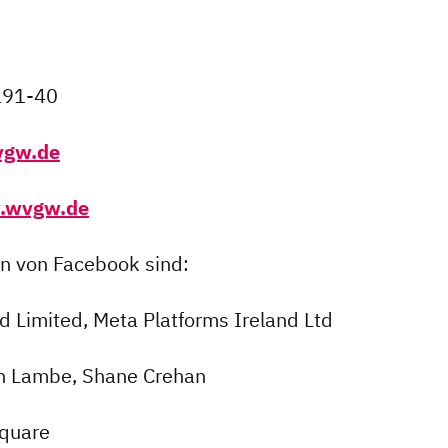
191-40
vgw.de
.wvgw.de
n von Facebook sind:
d Limited, Meta Platforms Ireland Ltd
th Lambe, Shane Crehan
Square