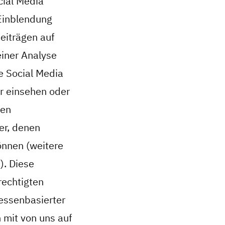
cial Media
 Einblendung
eiträgen auf
einer Analyse
e Social Media
r einsehen oder
ten
er, denen
önnen (weitere
). Diese
rechtigten
ressenbasierter
mit von uns auf