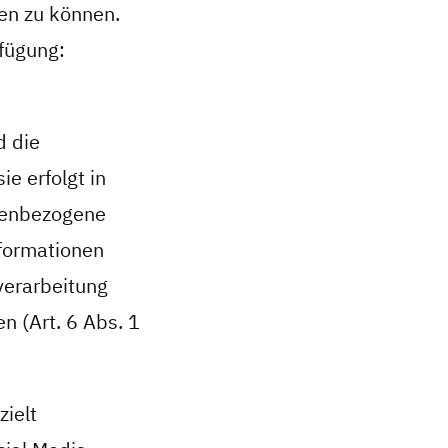
en zu können.
rfügung:
d die
e erfolgt in
nenbezogene
nformationen
nverarbeitung
n (Art. 6 Abs. 1
ielt