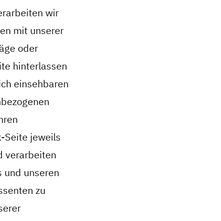
rarbeiten wir
en mit unserer
räge oder
te hinterlassen
lich einsehbaren
enbezogenen
Ihren
k-Seite jeweils
d verarbeiten
s und unseren
ssenten zu
serer