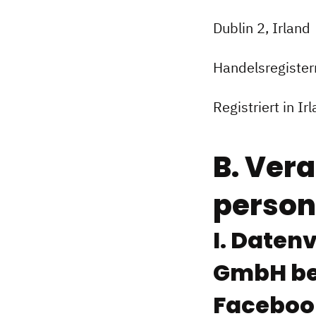
Dublin 2, Irland
Handelsregist
Registriert in I
B. Vera
perso
I. Daten
GmbH bei
Faceboo