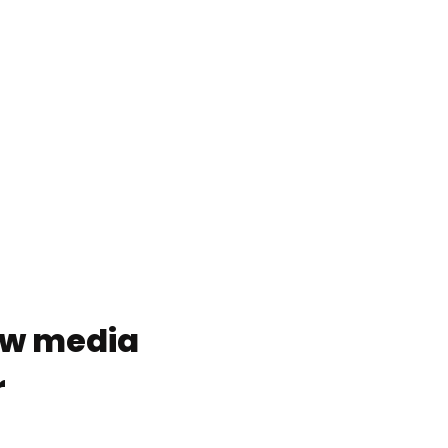
gw media
r