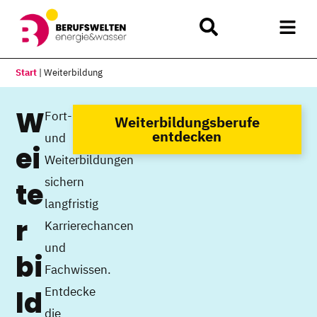
Start
|
Weiterbildung
W
Fort-
Weiterbildungsberufe
entdecken
und
ei
Weiterbildungen
sichern
te
langfristig
r
Karrierechancen
und
bi
Fachwissen.
Entdecke
ld
die