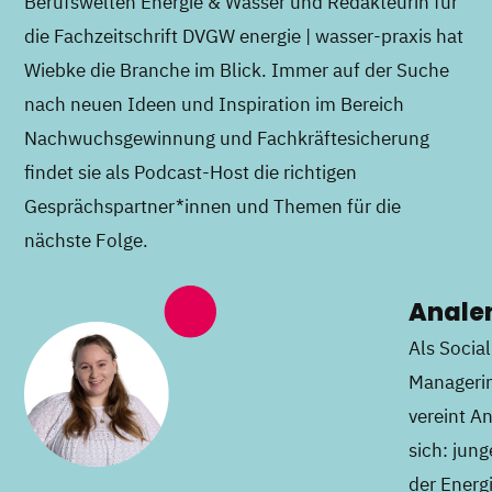
Berufswelten Energie & Wasser und Redakteurin für
die Fachzeitschrift DVGW energie | wasser-praxis hat
Wiebke die Branche im Blick. Immer auf der Suche
nach neuen Ideen und Inspiration im Bereich
Nachwuchsgewinnung und Fachkräftesicherung
findet sie als Podcast-Host die richtigen
Gesprächspartner*innen und Themen für die
nächste Folge.
Analen
Als Socia
Managerin
vereint A
sich: jun
der Energ