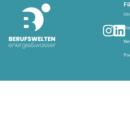
Fü
Uns
Ste
Ne
Po