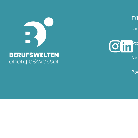
Fü
Uns
Ste
Ne
Po