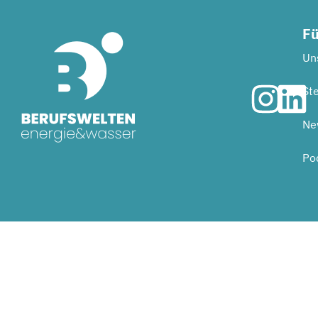
Fü
Uns
Ste
Ne
Po