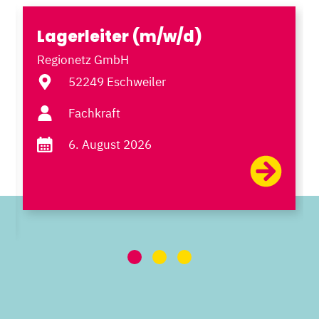
Lagerleiter (m/w/d)
Regionetz GmbH
52249 Eschweiler
Fachkraft
6. August 2026