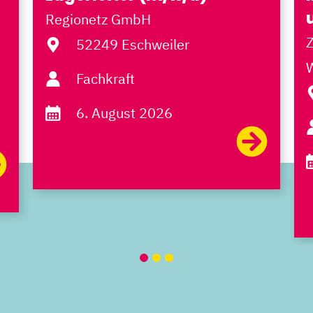
Regionetz GmbH
52249 Eschweiler
Fachkraft
6. August 2026