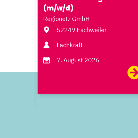
(m/w/d)
-
Regionetz GmbH
52249 Eschweiler
Fachkraft
7. August 2026