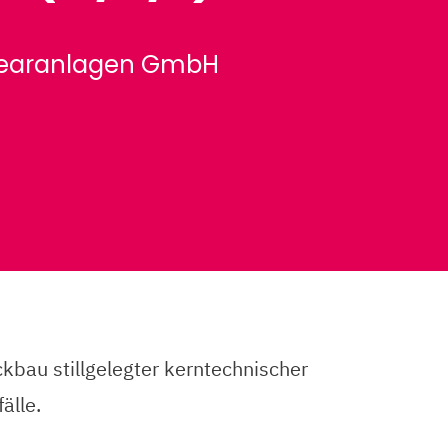
klearanlagen GmbH
bau stillgelegter kerntechnischer
älle.