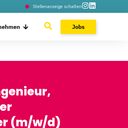
Stellenanzeige schalten
rnehmen
Jobs
genieur,
er
er (m/w/d)