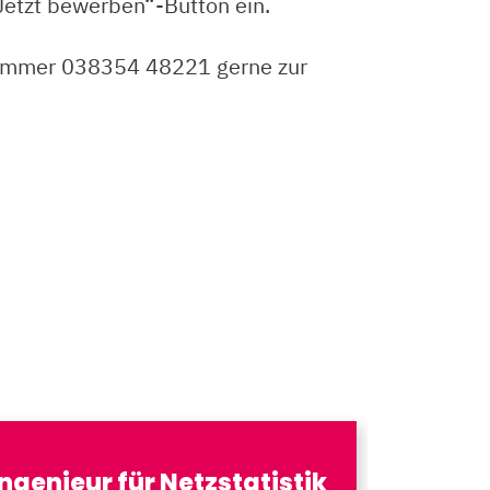
„Jetzt bewerben“-Button ein.
nnummer 038354 48221 gerne zur
Ingenieur für Netzstatistik
Schwei