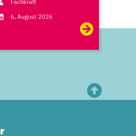
Fachkraft
Fach
6. August 2026
6. A
r