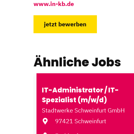
www.in-kb.de
jetzt bewerben
Ähnliche Jobs
er*in
IT-Administrator / IT-
.
Spezialist (m/w/d)
 GmbH
Stadtwerke Schweinfurt GmbH
97421 Schweinfurt