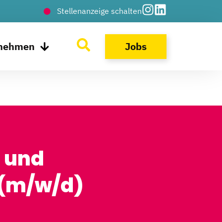
Stellenanzeige schalten
rnehmen
Jobs
- und
 (m/w/d)