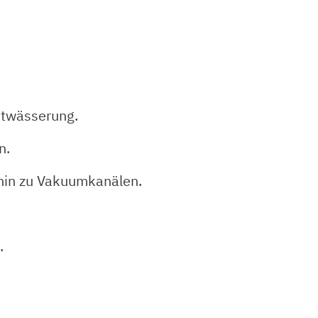
ntwässerung.
n.
hin zu Vakuumkanälen.
.