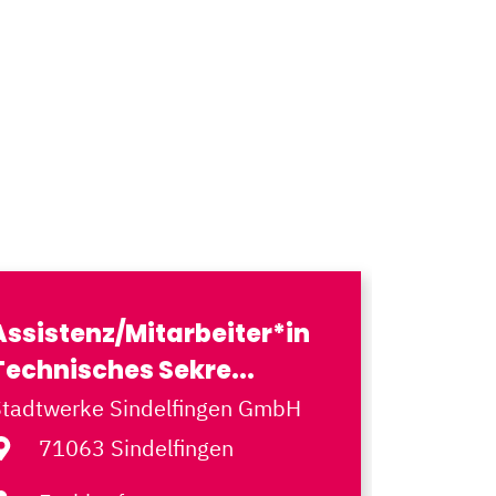
Assistenz/Mitarbeiter*in
IT-Admi
Technisches Sekre...
Spezia
Stadtwerke Sindelfingen GmbH
Stadtwer
71063 Sindelfingen
974