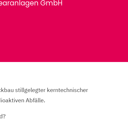
klearanlagen GmbH
bau stillgelegter kerntechnischer
ioaktiven Abfälle.
ld?