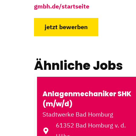
gmbh.de/startseite
jetzt bewerben
Ähnliche Jobs
Anlagenmechaniker SHK
*in
(m/w/d)
Stadtwerke Bad Homburg
61352 Bad Homburg v. d.
v. d.