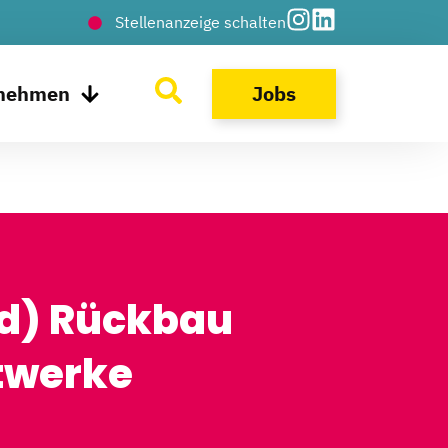
Stellenanzeige schalten
rnehmen
Jobs
d) Rückbau
twerke