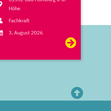
Höh
Höhe
Fach
Fachkraft
5. A
3. August 2026