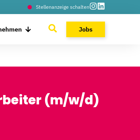
Stellenanzeige schalten
rnehmen
Jobs
rbeiter (m/w/d)