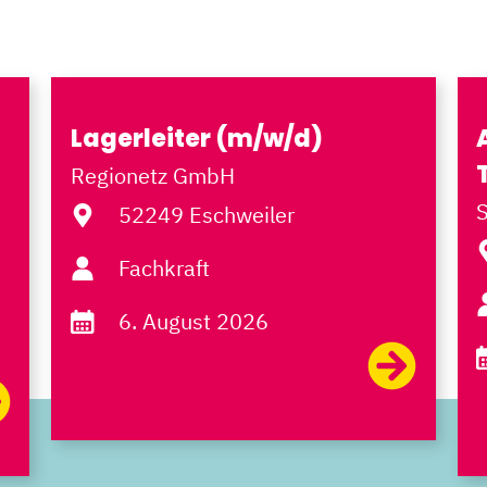
Lagerleiter (m/w/d)
Regionetz GmbH
52249 Eschweiler
Fachkraft
6. August 2026