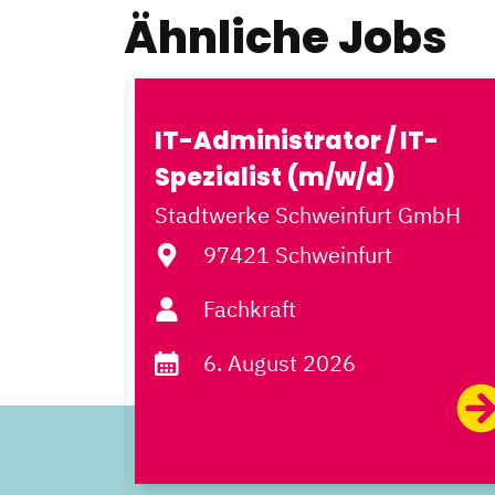
Ähnliche Jobs
er*in
IT-Administrator / IT-
.
Spezialist (m/w/d)
 GmbH
Stadtwerke Schweinfurt GmbH
97421 Schweinfurt
Fachkraft
6. August 2026