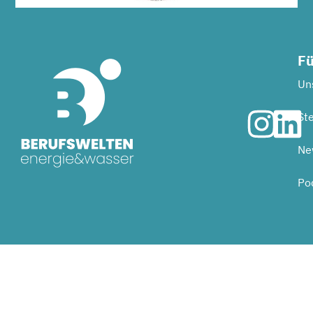
Fü
Uns
Ste
Ne
Po