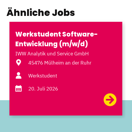
Ähnliche Jobs
Werkstudent Software-
Entwicklung (m/w/d)
IWW Analytik und Service GmbH
45476 Mülheim an der Ruhr
Werkstudent
20. Juli 2026