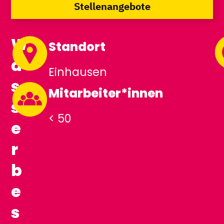
Stellenangebote
W
Standort
a
Einhausen
s
Mitarbeiter*innen
s
< 50
e
r
b
e
s