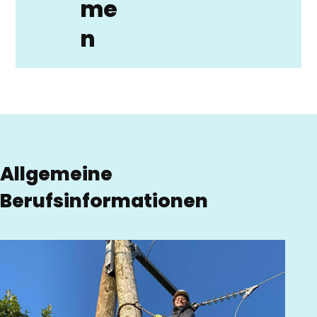
me
n
Allgemeine
Berufsinformationen