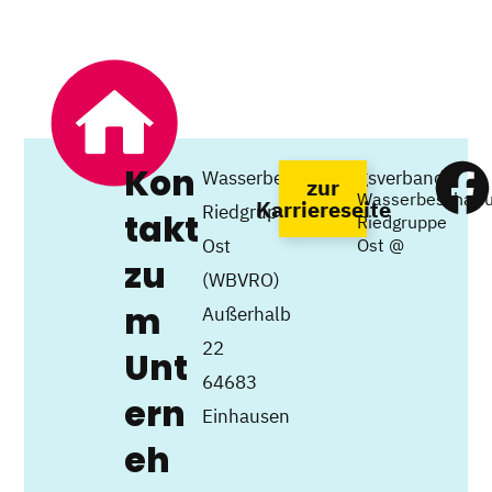
Kon
Wasserbeschaffungsverband
zur
Wasserbeschaff
Karriereseite
Riedgruppe
takt
Riedgruppe
Ost
Ost @
zu
(WBVRO)
m
Außerhalb
22
Unt
64683
ern
Einhausen
eh