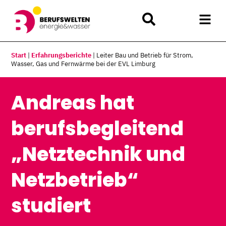
Start
|
Erfahrungsberichte
|
Leiter Bau und Betrieb für Strom,
Wasser, Gas und Fernwärme bei der EVL Limburg
Andreas hat
berufsbegleitend
„Netztechnik und
Netzbetrieb“
studiert