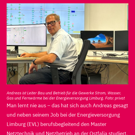
Andreas ist Leiter Bau und Betrieb für die Gewerke Strom, Wasser,
Gas und Fernwärme bei der Energieversorgung Limburg. Foto: privat
Man lernt nie aus – das hat sich auch Andreas gesagt
und neben seinem Job bei der Energieversorgung
Limburg (EVL) berufsbegleitend den Master
Netztechnik und Netzbetrieb an der Ostfalia studiert.