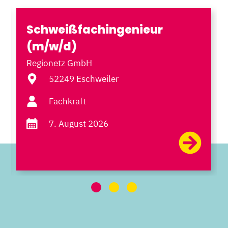
Schweißfachingenieur
(m/w/d)
Regionetz GmbH
52249 Eschweiler
Fachkraft
7. August 2026