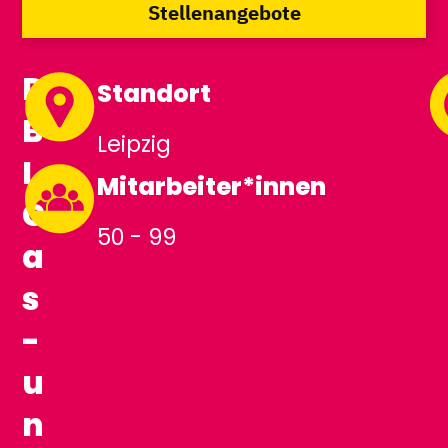
Stellenangebote
D
Standort
B
Leipzig
I
Mitarbeiter*innen
G
50 - 99
a
s
-
u
n