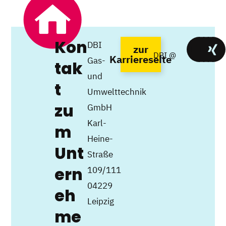
Kon
DBI
zur
DBI @
Karriereseite
Gas-
tak
und
t
Umwelttechnik
zu
GmbH
Karl-
m
Heine-
Unt
Straße
ern
109/111
04229
eh
Leipzig
me