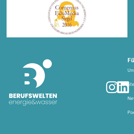
Fü
Uns
Ste
Ne
Po