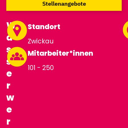
Stellenangebote
W
Standort
a
Zwickau
s
Mitarbeiter*innen
s
101 - 250
e
r
w
e
r