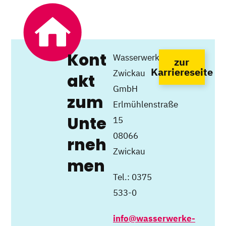
Kont
Wasserwerke
zur
Karriereseite
Zwickau
akt
GmbH
zum
Erlmühlenstraße
Unte
15
08066
rneh
Zwickau
men
Tel.: 0375
533-0
info@wasserwerke-