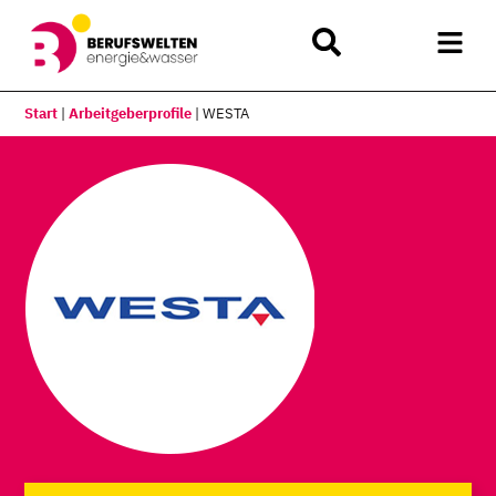
Start
|
Arbeitgeberprofile
|
WESTA