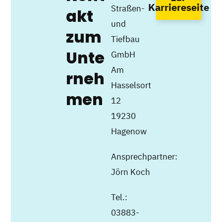
Karriereseite
Straßen-
akt
und
zum
Tiefbau
Unte
GmbH
Am
rneh
Hasselsort
men
12
19230
Hagenow
Ansprechpartner:
Jörn Koch
Tel.:
03883-