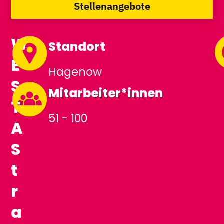
Stellenangebote
W
Standort
E
Hagenow
S
Mitarbeiter*innen
T
51 - 100
A
S
t
r
a