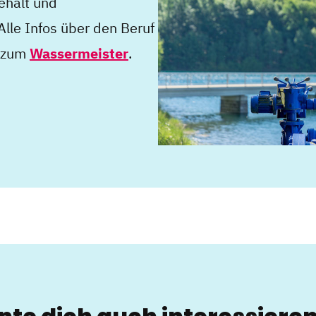
ehalt und
lle Infos über den Beruf
f zum
Wassermeister
.