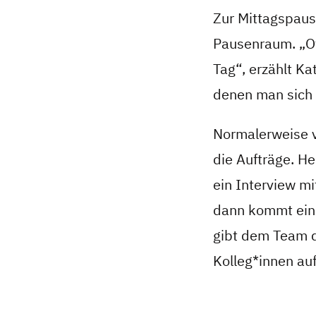
Zur Mittagspause
Pausenraum. „Of
Tag“, erzählt Ka
denen man sich 
Normalerweise v
die Aufträge. He
ein Interview m
dann kommt eine
gibt dem Team 
Kolleg*innen au