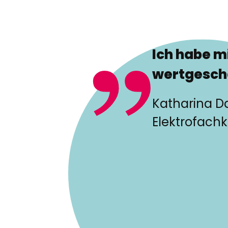
Ich habe 
wertgeschä
Katharina 
Elektrofachk