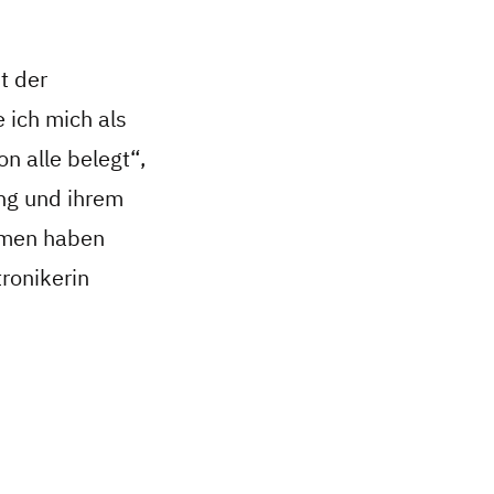
t der
e ich mich als
n alle belegt“,
ung und ihrem
ehmen haben
tronikerin