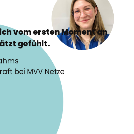
mich vom ersten Moment an
tzt gefühlt.
Dahms
raft bei MVV Netze