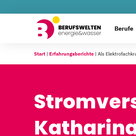
Berufe
Start
|
Erfahrungsberichte
|
Als Elektrofachk
Stromvers
Katharina 