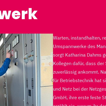
werk
Warten, instandhalten, r
Umspannwerke des Mann
sorgt Katharina Dahms g
Kollegen dafür, dass der
zuverlässig ankommt. Nac
für Betriebstechnik hat 
und Netz bei der Netzge
GmbH, ihre erste feste S
erzählt sie, warum ihr der