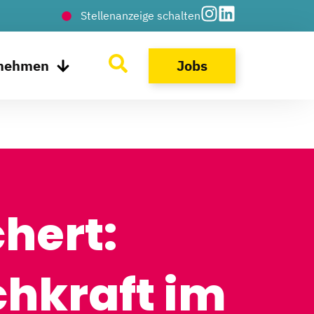
Stellenanzeige schalten
rnehmen
Jobs
hert:
chkraft im