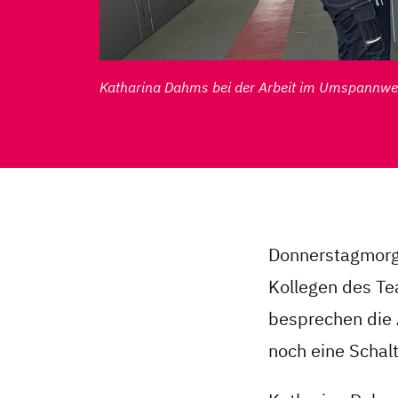
Katharina Dahms bei der Arbeit im Umspannwe
Donnerstagmorge
Kollegen des T
besprechen die 
noch eine Schal