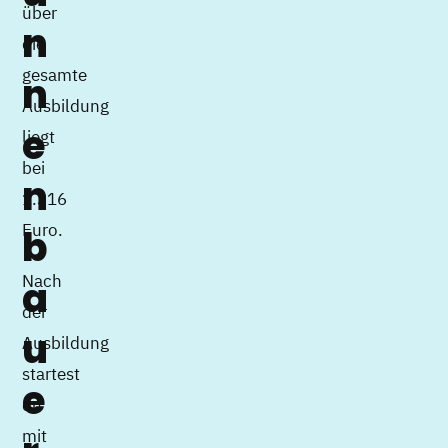
über
n
die
gesamte
n
Ausbildung
e
liegt
bei
n
1.316
Euro.
b
Nach
a
der
u
Ausbildung
startest
e
du
mit