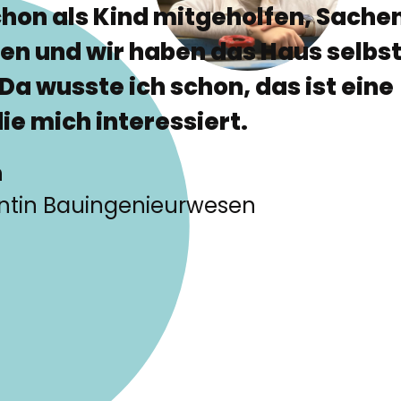
chon als Kind mitgeholfen, Sache
ren und wir haben das Haus selbs
Da wusste ich schon, das ist eine
ie mich interessiert.
h
ntin Bauingenieurwesen