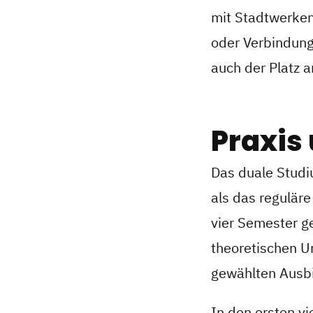
mit Stadtwerken
oder Verbindun
auch der Platz 
Praxis
Das duale Studi
als das reguläre
vier Semester g
theoretischen U
gewählten Ausbi
In den ersten vi