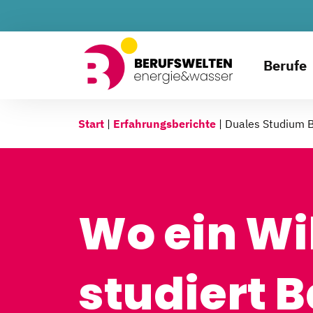
Berufe
Start
|
Erfahrungsberichte
|
Duales Studium B
Wo ein Wi
studiert 