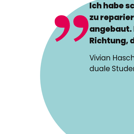
Ich habe s
zu reparie
angebaut. 
Richtung, d
Vivian Hasc
duale Stude