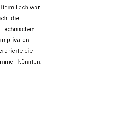
. Beim Fach war
icht die
r technischen
im privaten
erchierte die
kommen könnten.