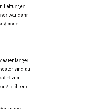
n Leitungen
ner war dann
beginnen.
mester länger
mester sind auf
rallel zum
dung in ihrem
che an der