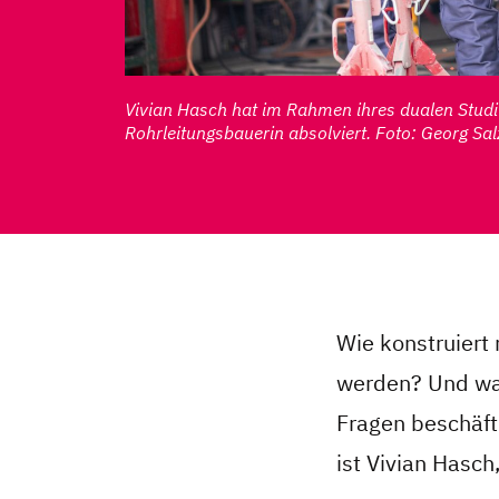
Vivian Hasch hat im Rahmen ihres dualen Studi
Rohrleitungsbauerin absolviert. Foto: Georg Sa
Wie konstruiert
werden? Und was
Fragen beschäft
ist Vivian Hasch