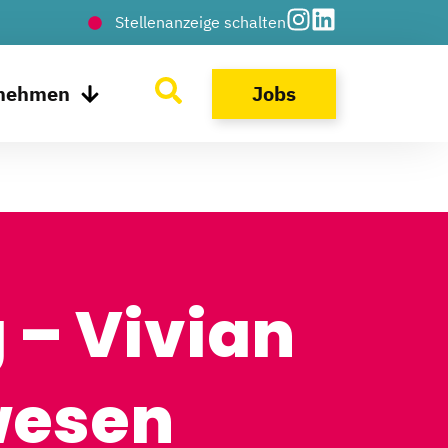
Stellenanzeige schalten
rnehmen
Jobs
 – Vivian
wesen